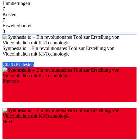
Limitierungen
7
Kosten
7
Erweiterbarkeit
8
Synthesia.io – Ein revolutionäres Tool zur Erstellung von
Videoinhalten mit KI-Technologie
ChatGPT testen
Previous
Validator AI – objektive Kritik und Feedback für Ihre
Geschäftsidee
Next
Beautiful.ai - Eine Plattform für ansprechende
Präsentationen